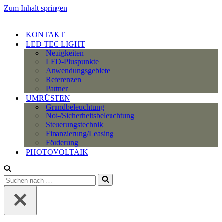
Zum Inhalt springen
KONTAKT
LED TEC LIGHT
Neuigkeiten
LED-Pluspunkte
Anwendungsgebiete
Referenzen
Partner
UMRÜSTEN
Grundbeleuchtung
Not-/Sicherheitsbeleuchtung
Steuerungstechnik
Finanzierung/Leasing
Förderung
PHOTOVOLTAIK
Suchen
nach …