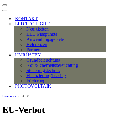
Navigationsmenü
Navigationsmenü
KONTAKT
LED TEC LIGHT
Neuigkeiten
LED-Pluspunkte
Anwendungsgebiete
Referenzen
Partner
UMRÜSTEN
Grundbeleuchtung
Not-/Sicherheitsbeleuchtung
Steuerungstechnik
Finanzierung/Leasing
Förderung
PHOTOVOLTAIK
Startseite
»
EU-Verbot
EU-Verbot