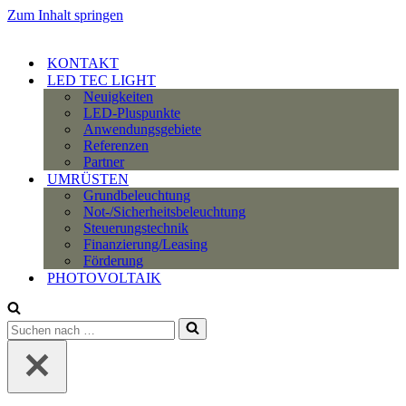
Zum Inhalt springen
KONTAKT
LED TEC LIGHT
Neuigkeiten
LED-Pluspunkte
Anwendungsgebiete
Referenzen
Partner
UMRÜSTEN
Grundbeleuchtung
Not-/Sicherheitsbeleuchtung
Steuerungstechnik
Finanzierung/Leasing
Förderung
PHOTOVOLTAIK
Suchen
nach …