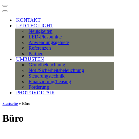
Navigationsmenü
Navigationsmenü
KONTAKT
LED TEC LIGHT
Neuigkeiten
LED-Pluspunkte
Anwendungsgebiete
Referenzen
Partner
UMRÜSTEN
Grundbeleuchtung
Not-/Sicherheitsbeleuchtung
Steuerungstechnik
Finanzierung/Leasing
Förderung
PHOTOVOLTAIK
Startseite
»
Büro
Büro