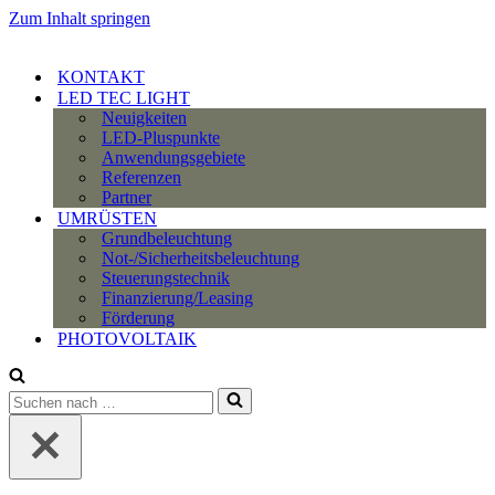
Zum Inhalt springen
KONTAKT
LED TEC LIGHT
Neuigkeiten
LED-Pluspunkte
Anwendungsgebiete
Referenzen
Partner
UMRÜSTEN
Grundbeleuchtung
Not-/Sicherheitsbeleuchtung
Steuerungstechnik
Finanzierung/Leasing
Förderung
PHOTOVOLTAIK
Suchen
nach …