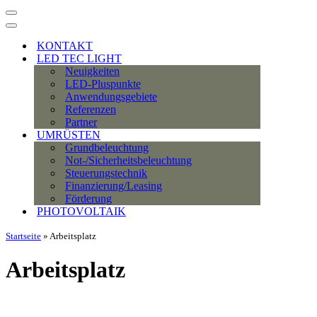
Navigationsmenü
Navigationsmenü
KONTAKT
LED TEC LIGHT
Neuigkeiten
LED-Pluspunkte
Anwendungsgebiete
Referenzen
Partner
UMRÜSTEN
Grundbeleuchtung
Not-/Sicherheitsbeleuchtung
Steuerungstechnik
Finanzierung/Leasing
Förderung
PHOTOVOLTAIK
Startseite
»
Arbeitsplatz
Arbeitsplatz